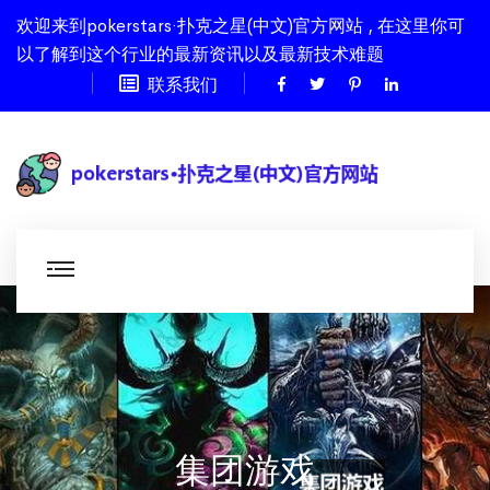
欢迎来到pokerstars·扑克之星(中文)官方网站 , 在这里你可
以了解到这个行业的最新资讯以及最新技术难题
联系我们
集团游戏