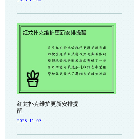
红龙扑克维护更新安排提
醒
2025-11-07