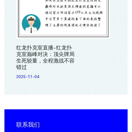
红龙扑克室直播-红龙扑
克室巅峰对决：顶尖牌局
生死较量，全程激战不容
错过
2025-11-04
联系我们