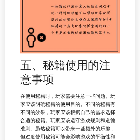
五、秘籍使用的注
意事项
在使用秘籍时，玩家需要注意一些问题。玩
家应该明确秘籍的使用目的。不同的秘籍有
不同的效果，玩家应该根据自己的需求选择
合适的秘籍。玩家应该遵守游戏规则和道德
准则。虽然秘籍可以带来一些额外的乐趣，
但过度使用秘籍可能会影响游戏的平衡性和