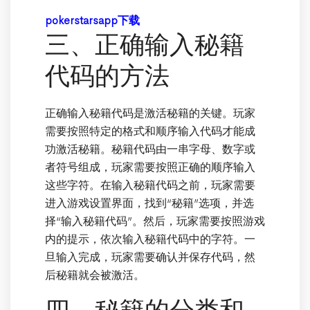
pokerstarsapp下载
三、正确输入秘籍
代码的方法
正确输入秘籍代码是激活秘籍的关键。玩家
需要按照特定的格式和顺序输入代码才能成
功激活秘籍。秘籍代码由一串字母、数字或
者符号组成，玩家需要按照正确的顺序输入
这些字符。在输入秘籍代码之前，玩家需要
进入游戏设置界面，找到“秘籍”选项，并选
择“输入秘籍代码”。然后，玩家需要按照游戏
内的提示，依次输入秘籍代码中的字符。一
旦输入完成，玩家需要确认并保存代码，然
后秘籍就会被激活。