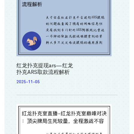
红龙扑克提现ars—红龙
扑克ARS取款流程解析
2025-11-05