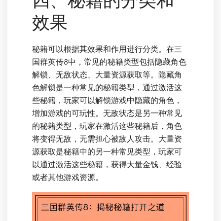
四、秘籍的分类和
效果
秘籍可以根据其效果和作用进行分类。在三
国群英传8中，常见的秘籍类型包括隐藏角色
解锁、无敌状态、大量资源获取等。隐藏角
色解锁是一种常见的秘籍类型，通过激活这
些秘籍，玩家可以解锁游戏中隐藏的角色，
增加游戏的可玩性。无敌状态是另一种常见
的秘籍类型，玩家在激活这些秘籍后，角色
将变得无敌，无需担心被敌人攻击。大量资
源获取是秘籍中的另一种常见类型，玩家可
以通过激活这些秘籍，获得大量金钱、经验
或者其他游戏资源。