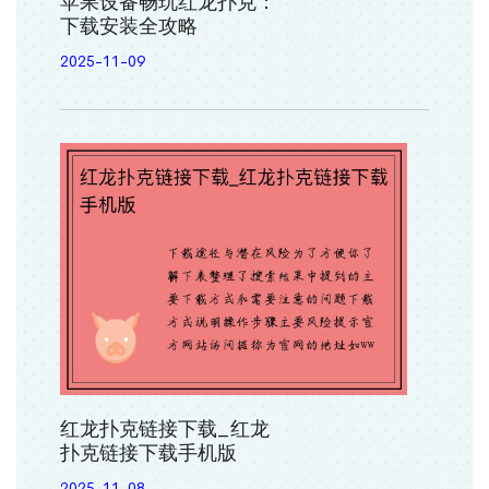
苹果设备畅玩红龙扑克：
下载安装全攻略
2025-11-09
红龙扑克链接下载_红龙
扑克链接下载手机版
2025-11-08