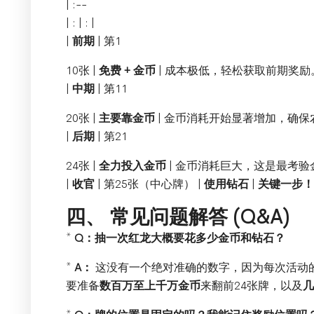
| :--
| : | : |
|
前期
| 第1
10张 |
免费 + 金币
| 成本极低，轻松获取前期奖励。
|
中期
| 第11
20张 |
主要靠金币
| 金币消耗开始显著增加，确保
|
后期
| 第21
24张 |
全力投入金币
| 金币消耗巨大，这是最考验
|
收官
| 第25张（中心牌） |
使用钻石
|
关键一步！
四、 常见问题解答 (Q&A)
*
Q：抽一次红龙大概要花多少金币和钻石？
*
A：
这没有一个绝对准确的数字，因为每次活动
要准备
数百万至上千万金币
来翻前24张牌，以及
几