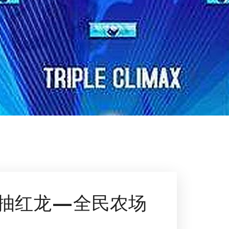
抽红龙—全民农场