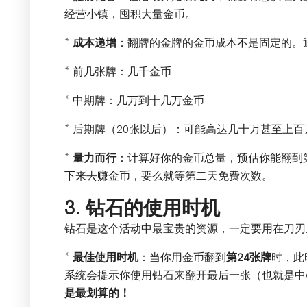
经营小镇，囤积大量金币。
*
成本递增
：翻牌的金牌的金币成本不是固定的。
* 前几张牌：几千金币
* 中期牌：几万到十几万金币
* 后期牌（20张以后）：可能高达几十万甚至上
*
量力而行
：计算好你的金币总量，预估你能翻到
下来去赚金币，要么就等第二天免费次数。
3. 钻石的使用时机
钻石是这个活动中最宝贵的资源，一定要用在刀刃
*
最佳使用时机
：当你用金币翻到
第24张牌
时，此
系统会提示你使用钻石来翻开最后一张（也就是中
是最划算的！